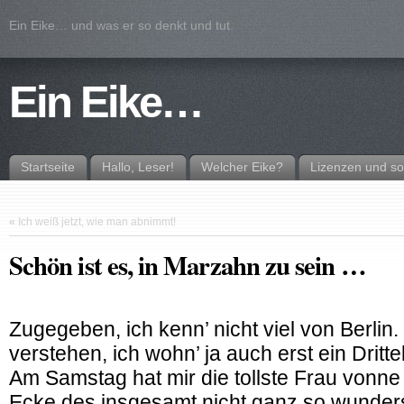
Ein Eike… und was er so denkt und tut.
Ein Eike…
Startseite
Hallo, Leser!
Welcher Eike?
Lizenzen und so
«
Ich weiß jetzt, wie man abnimmt!
Schön ist es, in Marzahn zu sein …
Zugegeben, ich kenn’ nicht viel von Berli
verstehen, ich wohn’ ja auch erst ein Dritte
Am Samstag hat mir die tollste Frau vonne
Ecke des insgesamt nicht ganz so wunder