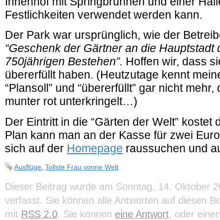
Innenhof mit Springbrunnen und einer Halle
Festlichkeiten verwendet werden kann.
Der Park war ursprünglich, wie der Betrei
“Geschenk der Gärtner an die Hauptstadt
750jährigen Bestehen”.
Hoffen wir, dass si
übererfüllt haben. (Heutzutage kennt meine
“Plansoll” und “übererfüllt” gar nicht mehr,
munter rot unterkringelt…)
Der Eintritt in die “Gärten der Welt” kostet 
Plan kann man an der Kasse für zwei Euro
sich auf der
Homepage
raussuchen und a
Ausflüge
,
Tollste Frau vonne Welt
Dieser Beitrag wurde am Sonntag, 14. Oktober 
verfasst. Sie können alle Antworten auf diesen B
mit
RSS 2.0
. Sie können
eine Antwort
, oder eine