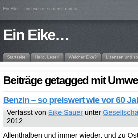
Ein Eike… und was er so denkt und tut.
Ein Eike…
Startseite
Hallo, Leser!
Welcher Eike?
Lizenzen und so
Beiträge getagged mit Umwe
Benzin – so preiswert wie vor 60 J
Verfasst von
Eike Sauer
unter
Gesellscha
2012
Allenthalben und immer wieder, und zu Os