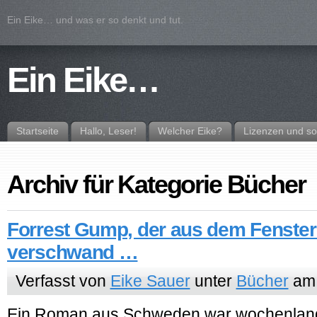
Ein Eike… und was er so denkt und tut.
Ein Eike…
Startseite
Hallo, Leser!
Welcher Eike?
Lizenzen und so
Archiv für Kategorie Bücher
Forrest Gump, der aus dem Fenster
verschwand …
Verfasst von
Eike Sauer
unter
Bücher
am 
Ein Roman aus Schweden war wochenlang 