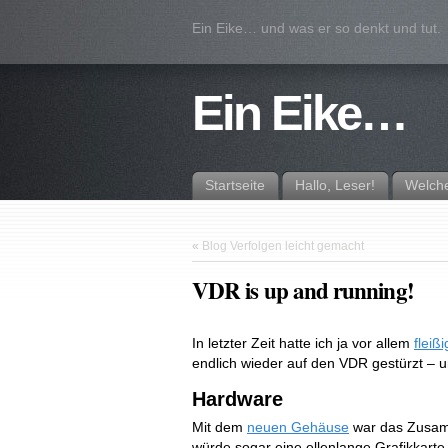
Ein Eike… und was er so denkt und tut.
Ein Eike…
Startseite
Hallo, Leser!
Welche
«
Blog Verfolgen leicht gemacht
VDR is up and running!
In letzter Zeit hatte ich ja vor allem
fleiß
endlich wieder auf den VDR gestürzt – u
Hardware
Mit dem
neuen Gehäuse
war das Zusam
würde sogar eine ellenlange Grafikkarte