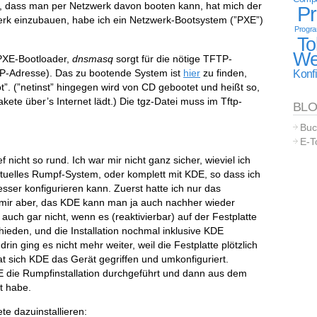
t, dass man per Netzwerk davon booten kann, hat mich der
P
werk einzubauen, habe ich ein Netzwerk-Bootsystem (”PXE”)
Progr
To
We
 PXE-Bootloader,
dnsmasq
sorgt für die nötige TFTP-
IP-Adresse). Das zu bootende System ist
hier
zu finden,
Konfi
. (”netinst” hingegen wird von CD gebootet und heißt so,
kete über’s Internet lädt.) Die tgz-Datei muss im Tftp-
BL
Buc
E-T
ef nicht so rund. Ich war mir nicht ganz sicher, wieviel ich
textuelles Rumpf-System, oder komplett mit KDE, so dass ich
er konfigurieren kann. Zuerst hatte ich nur das
h mir aber, das KDE kann man ja auch nachher wieder
 auch gar nicht, wenn es (reaktivierbar) auf der Festplatte
ieden, und die Installation nochmal inklusive KDE
rin ging es nicht mehr weiter, weil die Festplatte plötzlich
at sich KDE das Gerät gegriffen und umkonfiguriert.
E die Rumpfinstallation durchgeführt und dann aus dem
t habe.
te dazuinstallieren: