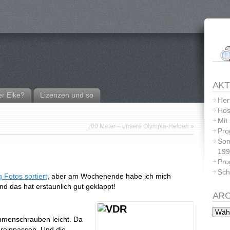
AKT
r Eike?
Lizenzen und so
Her
Hos
Mit
100 Meter – unsere Olympia-Helden
»
Pro
Son
199
Pro
Sch
ig Fotos sortiert
, aber am Wochenende habe ich mich
nd das hat erstaunlich gut geklappt!
ARC
menschrauben leicht. Da
 reinpassen. Und die