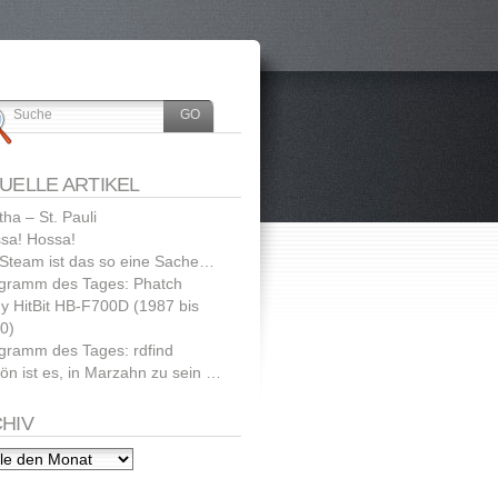
UELLE ARTIKEL
tha – St. Pauli
sa! Hossa!
 Steam ist das so eine Sache…
gramm des Tages: Phatch
y HitBit HB-F700D (1987 bis
0)
gramm des Tages: rdfind
ön ist es, in Marzahn zu sein …
HIV