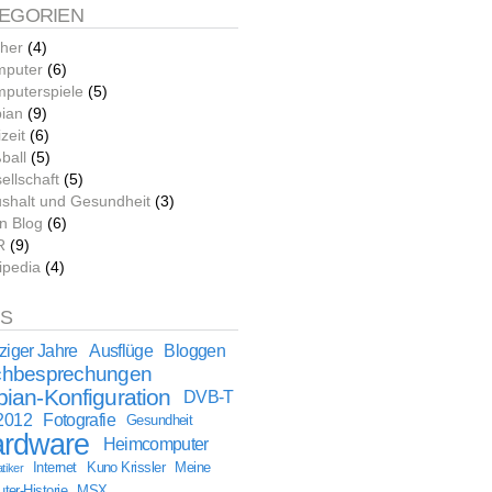
EGORIEN
her
(4)
puter
(6)
puterspiele
(5)
ian
(9)
zeit
(6)
ball
(5)
ellschaft
(5)
shalt und Gesundheit
(3)
n Blog
(6)
R
(9)
ipedia
(4)
GS
ziger Jahre
Ausflüge
Bloggen
hbesprechungen
ian-Konfiguration
DVB-T
2012
Fotografie
Gesundheit
rdware
Heimcomputer
Internet
Kuno Krissler
Meine
tiker
er-Historie
MSX