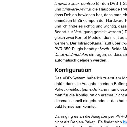
firmware-linux-nonfree
für den DVB-T-St
und
firmware-ivtv
für die Hauppauge PVR-
dass Debian bewiesen hat, dass man ei
ominösen Binärklumpen der Hardware-He
und ich finde es richtig und wichtig, dass
Bedarf zur Verfügung gestellt werden.) 
gleich
zwei Kernel-Module, die nicht au
werden. Der Infrarot-Kanal läuft über
ir-
PVR-350-Plugin benötigt
ivtvfb
. Beide M
Datei
/etc/modules
eintragen, so dass si
automatisch geladen werden.
Konfiguration
Das VDR-System habe ich zuerst am Mon
dafür, dass die Ausgabe in einen Buffe
Paket
xineliboutput-sxfe
kann man diese 
man für die Konfiguration erstmal nich
diesmal schnell eingebunden – das hatt
bald fernsehen konnte.
Dann ging es an die Ausgabe per PVR-35
nicht als Debian-Paket. Es findet sich
hi