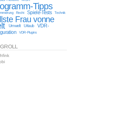
rogramm-Tipps
Spiele-Tests
ammierung
Recht
Technik
llste Frau vonne
lt
VDR-
Umwelt
Urlaub
guration
VDR-Plugins
OGROLL
hfink
obi