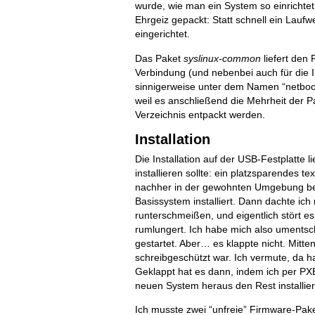
wurde, wie man ein System so einrichte
Ehrgeiz gepackt: Statt schnell ein Lauf
eingerichtet.
Das Paket
syslinux-common
liefert den
Verbindung (und nebenbei auch für die 
sinnigerweise unter dem Namen “netboot”
weil es anschließend die Mehrheit der Pa
Verzeichnis entpackt werden.
Installation
Die Installation auf der USB-Festplatte li
installieren sollte: ein platzsparendes 
nachher in der gewohnten Umgebung bess
Basissystem installiert. Dann dachte ic
runterschmeißen, und eigentlich stört es
rumlungert. Ich habe mich also umentsch
gestartet. Aber… es klappte nicht. Mittend
schreibgeschützt war. Ich vermute, da h
Geklappt hat es dann, indem ich per PX
neuen System heraus den Rest installier
Ich musste zwei “unfreie” Firmware-Pake