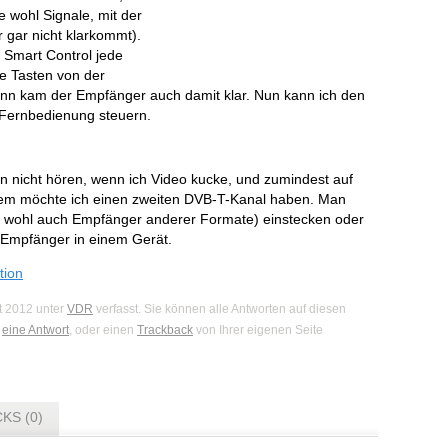
e wohl Signale, mit der
 gar nicht klarkommt).
r Smart Control jede
ie Tasten von der
nn kam der Empfänger auch damit klar. Nun kann ich den
-Fernbedienung steuern.
hn nicht hören, wenn ich Video kucke, und zumindest auf
rdem möchte ich einen zweiten DVB-T-Kanal haben. Man
 wohl auch Empfänger anderer Formate) einstecken oder
i Empfänger in einem Gerät.
tion
t 2012 unter
VDR
verfasst. Sie können alle Antworten auf diesen
n
eine Antwort
, oder einen
Trackback
von Ihrer eigenen Seite
KS (0)