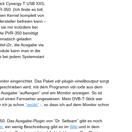
ick Cynergy T USB XXS,
350. (Ich finde es toll,
nen Kernel komplett von
rsteller befreien kann –
 sie mir trotzdem bei
Die PVR-350 benötigt
tomatisch geladen
kbd-i2c
, die Ausgabe via
odule kann man in die
e bei jedem Systemstart
itor eingerichtet. Das Paket
vdr-plugin-xineliboutput
sorgt
r geschrieben wird; mit dem Programm vdr-sxfe aus dem
Ausgabe “auffangen” und am Monitor anzeigen. So ist
t auf einen Fernseher angewiesen. Mein DVB-T-Stick war
e ich ja schon
“geübt”
-, so dass ich auf dem Monitor schon
0. Das Ausgabe-Plugin von “Dr. Seltsam” gibt es noch
er
, ein wenig Beschreibung gibt es im
Wiki
und in dem