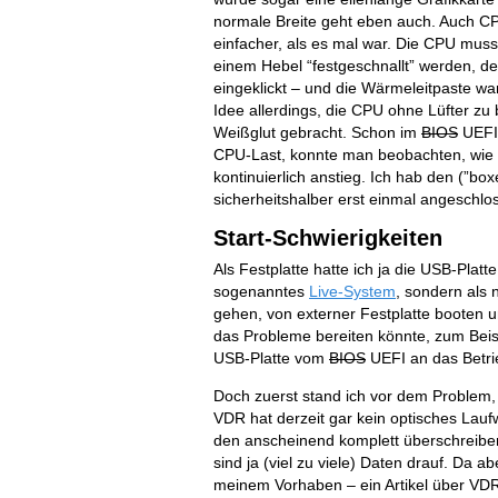
normale Breite geht eben auch. Auch CP
einfacher, als es mal war. Die CPU muss
einem Hebel “festgeschnallt” werden, de
eingeklickt – und die Wärmeleitpaste wa
Idee allerdings, die CPU ohne Lüfter zu 
Weißglut gebracht. Schon im
BIOS
UEFI,
CPU-Last, konnte man beobachten, wie 
kontinuierlich anstieg. Ich hab den (”box
sicherheitshalber erst einmal angeschlo
Start-Schwierigkeiten
Als Festplatte hatte ich ja die USB-Plat
sogenanntes
Live-System
, sondern als n
gehen, von externer Festplatte booten u
das Probleme bereiten könnte, zum Beis
USB-Platte vom
BIOS
UEFI an das Betri
Doch zuerst stand ich vor dem Problem, w
VDR hat derzeit gar kein optisches La
den anscheinend komplett überschreiben
sind ja (viel zu viele) Daten drauf. Da a
meinem Vorhaben – ein Artikel über VDR