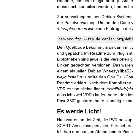
Readme, das dem Plugin beiliegt. Was m
muss noch kompiliert werden, und es be
Zur Verwaltung meines Debian-Systems
der Paketverwaltung. Um an den Code v
/etc/apt/sources.list
einen Eintrag in der 
deb-src ftp://ftp.de.debian.org/deb
Den Quellcode bekommt man dann mit
und gepatcht. Im Readme zum Plugin st
Bibliotheken sind jeweils die Versionen 
Linken gedachten Versionen. Das wären 
einem aktuellen Debian Wheezy) liba52-
wajig install g++
sollte den Gnu C++-Comp
Readme erklärt. Nach dem Kompilieren s
VDR es von alleine findet:
/usr/lib/vdr/pl
dass ich zwei VDRs laufen hatte: den ins
Ppvr-350″ gestartet hatte. Unnötig zu 
Es werde Licht!
Nun war es an der Zeit, die PVR auszup
SCART-Anschluss des alten Fernsehers 
Ich hab den ganzen Abend keinen Pieps