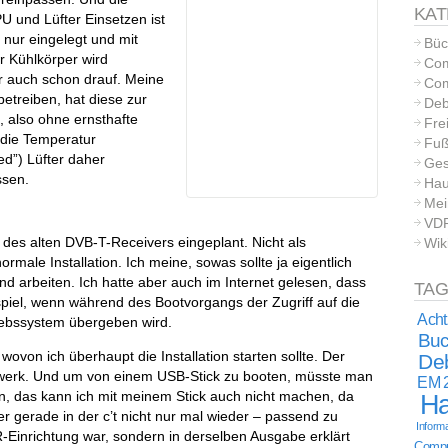
KAT
U und Lüfter Einsetzen ist
 nur eingelegt und mit
Büc
r Kühlkörper wird
Com
r auch schon drauf. Meine
Com
betreiben, hat diese zur
Deb
 also ohne ernsthafte
Frei
die Temperatur
Fuß
ed”) Lüfter daher
Ges
ssen.
Hau
Mei
VD
te des alten DVB-T-Receivers eingeplant. Nicht als
Wik
ormale Installation. Ich meine, sowas sollte ja eigentlich
nd arbeiten. Ich hatte aber auch im Internet gelesen, dass
TA
piel, wenn während des Bootvorgangs der Zugriff auf die
Acht
ebssystem übergeben wird.
Buc
ovon ich überhaupt die Installation starten sollte. Der
Deb
ufwerk. Und um von einem USB-Stick zu booten, müsste man
EM 
, das kann ich mit meinem Stick auch nicht machen, da
Ha
ber gerade in der c’t nicht nur mal wieder – passend zu
Informa
-Einrichtung war, sondern in derselben Ausgabe erklärt
Comput