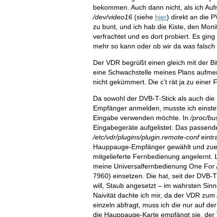
bekommen. Auch dann nicht, als ich Auf
/dev/video16
(siehe
hier
) direkt an die
zu bunt, und ich hab die Kiste, den Mo
verfrachtet und es dort probiert. Es ging
mehr so kann oder ob wir da was falsch ein
Der VDR begrüßt einen gleich mit der Bi
eine Schwachstelle meines Plans aufme
nicht gekümmert. Die c’t rät ja zu ein
Da sowohl der DVB-T-Stick als auch die 
Empfänger anmelden, musste ich einstell
Eingabe verwenden möchte. In
/proc/bu
Eingabegeräte aufgelistet. Das passen
/etc/vdr/plugins/plugin.remote-conf
eintr
Hauppauge-Empfänger gewählt und zuer
mitgelieferte Fernbedienung angelernt. 
meine
Universalfernbedienung One For A
7960
) einsetzen. Die hat, seit der DVB
will, Staub angesetzt – im wahrsten Sin
Naivität dachte ich mir, da der VDR zum
einzeln abfragt, muss ich die nur auf de
die Hauppauge-Karte empfängt sie, der 