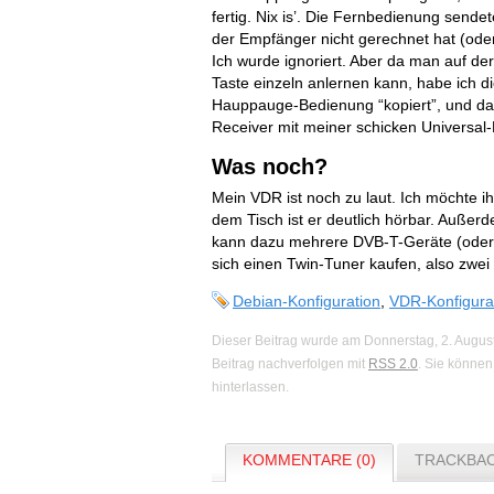
fertig. Nix is’. Die Fernbedienung sendet
der Empfänger nicht gerechnet hat (oder
Ich wurde ignoriert. Aber da man auf de
Taste einzeln anlernen kann, habe ich d
Hauppauge-Bedienung “kopiert”, und da
Receiver mit meiner schicken Universal
Was noch?
Mein VDR ist noch zu laut. Ich möchte i
dem Tisch ist er deutlich hörbar. Auße
kann dazu mehrere DVB-T-Geräte (oder
sich einen Twin-Tuner kaufen, also zwe
Debian-Konfiguration
,
VDR-Konfigura
Dieser Beitrag wurde am Donnerstag, 2. Augus
Beitrag nachverfolgen mit
RSS 2.0
. Sie könne
hinterlassen.
KOMMENTARE (0)
TRACKBAC