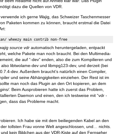
ir beim Readme nicht auf Anhieb klar war: Das Plugin
nötigt dazu die Quellen von VDR.
 verwende ich gerne Wajig, das Schweizer Taschenmesser
on Paketen kommen zu können, braucht erstmal die Datei
Art:
ian/ wheezy main contrib 
non-free 
wajig source vdr
automatisch heruntergeladen, entpackt
eht, welche Pakete man noch braucht. Bei den Multimedia-
gemeint, die auf “-dev” enden, also die zum Kompilieren und
also libtwolame-dev und libmpg123-dev, und derzeit (bei
0.7.4-dev. Außerdem braucht’s natürlich einen Compiler,
iler und seine Abhängigkeiten einziehen. Der Rest ist im
ollte man noch das Plugin an den Ort kopieren, an dem
ugins/
. Beim Ausprobieren hatte ich zuerst das Problem,
tallierten Daemon und einen, den ich testweise mit “vdr -
sagen, dass das Probleme macht.
robieren. Ich habe sie mit dem beiliegenden Kabel an den
der tollsten Frau vonne Welt angeschlossen, und… nichts.
 und kein Bildchen aus der VDR-Kiste auf den Fernseher