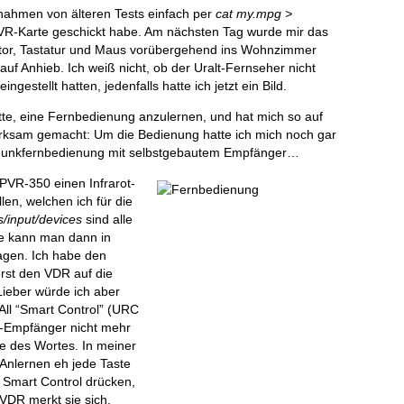
nahmen von älteren Tests einfach per
cat my.mpg >
 PVR-Karte geschickt habe. Am nächsten Tag wurde mir das
nitor, Tastatur und Maus vorübergehend ins Wohnzimmer
 auf Anhieb. Ich weiß nicht, ob der Uralt-Fernseher nicht
gestellt hatten, jedenfalls hatte ich jetzt ein Bild.
tte, eine Fernbedienung anzulernen, und hat mich so auf
rksam gemacht: Um die Bedienung hatte ich mich noch gar
er Funkfernbedienung mit selbstgebautem Empfänger…
PVR-350 einen Infrarot-
en, welchen ich für die
s/input/devices
sind alle
de kann man dann in
agen.
Ich
habe den
st den VDR auf die
Lieber würde ich aber
ll “Smart Control” (
URC
-T-Empfänger nicht mehr
ne des Wortes. In meiner
 Anlernen eh jede Taste
r Smart Control drücken,
VDR merkt sie sich,