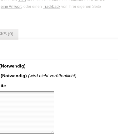
 2012 unter
VDR
verfasst. Sie können alle Antworten auf diesen
n
eine Antwort
, oder einen
Trackback
von Ihrer eigenen Seite
KS (0)
(Notwendig)
 (Notwendig)
(wird nicht veröffentlicht)
ite