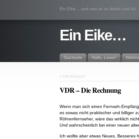
Ein Eike… und was er so denkt und tut.
Ein Eike…
Startseite
Hallo, Leser!
Welche
«
Das Känguru
VDR – Die Rechnung
Wenn man sich einen Fernseh-Empfänger
es sowas nicht praktischer und billiger 
Röhrenfernseher, wäre das wirklich nich
Und wahrscheinlich bei einer neuen alte
Ich wollte aber etwas Neues, Besseres h