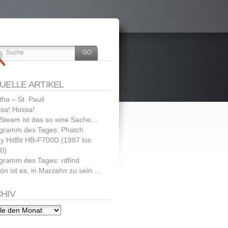
UELLE ARTIKEL
tha – St. Pauli
sa! Hossa!
 Steam ist das so eine Sache…
gramm des Tages: Phatch
y HitBit HB-F700D (1987 bis
0)
gramm des Tages: rdfind
ön ist es, in Marzahn zu sein …
HIV