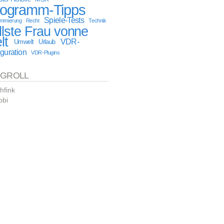
rogramm-Tipps
Spiele-Tests
ammierung
Recht
Technik
llste Frau vonne
lt
VDR-
Umwelt
Urlaub
guration
VDR-Plugins
OGROLL
hfink
obi