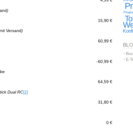
4,99 €
P
sand
)
Progr
To
15,90 €
We
mit Versand
)
Konfi
60,99 €
BL
Buc
E-T
-60,99 €
ube
64,59 €
tick Dual RC
[2]
31,80 €
0 €