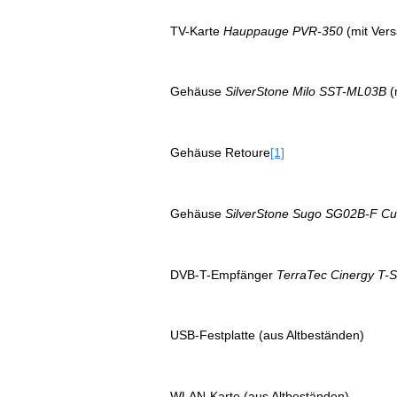
TV-Karte
Hauppauge PVR-350
(mit Ver
Gehäuse
SilverStone Milo SST-ML03B
(
Gehäuse Retoure
[1]
Gehäuse
SilverStone Sugo SG02B-F C
DVB-T-Empfänger
TerraTec Cinergy T-S
USB-Festplatte (aus Altbeständen)
WLAN-Karte (aus Altbeständen)