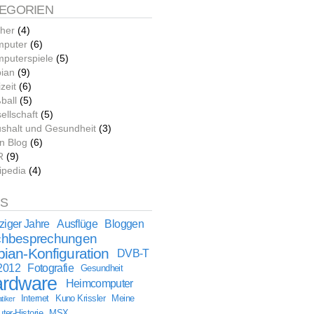
EGORIEN
her
(4)
puter
(6)
puterspiele
(5)
ian
(9)
zeit
(6)
ball
(5)
ellschaft
(5)
shalt und Gesundheit
(3)
n Blog
(6)
R
(9)
ipedia
(4)
GS
ziger Jahre
Ausflüge
Bloggen
hbesprechungen
ian-Konfiguration
DVB-T
2012
Fotografie
Gesundheit
rdware
Heimcomputer
Internet
Kuno Krissler
Meine
tiker
er-Historie
MSX