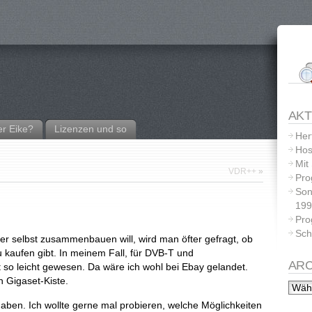
AKT
r Eike?
Lizenzen und so
Her
Hos
Mit
VDR++
»
Pro
Son
199
Pro
Sch
 selbst zusammenbauen will, wird man öfter gefragt, ob
zu kaufen gibt. In meinem Fall, für DVB-T und
ARC
t so leicht gewesen. Da wäre ich wohl bei Ebay gelandet.
n Gigaset-Kiste.
aben. Ich wollte gerne mal probieren, welche Möglichkeiten