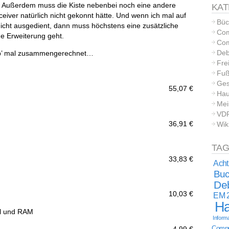
t. Außerdem muss die Kiste nebenbei noch eine andere
KAT
eiver natürlich nicht gekonnt hätte. Und wenn ich mal auf
Büc
icht ausgedient, dann muss höchstens eine zusätzliche
Com
hne Erweiterung geht.
Com
Deb
hab’ mal zusammengerechnet…
Frei
Fuß
Ges
55,07 €
Hau
Mei
VD
36,91 €
Wik
TA
33,83 €
Acht
Buc
Deb
10,03 €
EM 
Ha
il und RAM
Informa
Comput