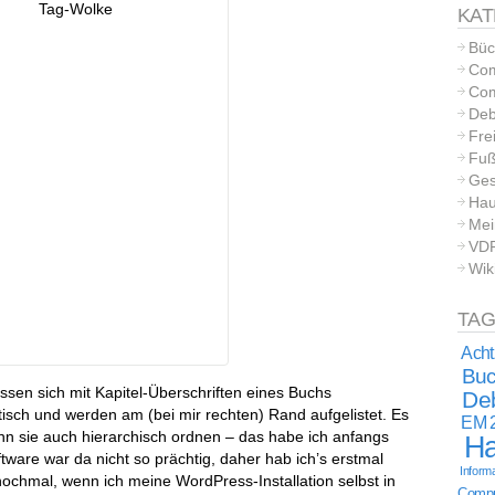
KAT
Büc
Com
Com
Deb
Frei
Fuß
Ges
Hau
Mei
VD
Wik
TA
Acht
Buc
lassen sich mit Kapitel-Überschriften eines Buchs
Deb
isch und werden am (bei mir rechten) Rand aufgelistet. Es
EM 
ann sie auch hierarchisch ordnen – das habe ich anfangs
Ha
tware war da nicht so prächtig, daher hab ich’s erstmal
Informa
s nochmal, wenn ich meine WordPress-Installation selbst in
Comput