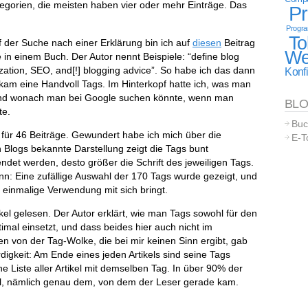
egorien, die meisten haben vier oder mehr Einträge. Das
P
Progr
To
uf der Suche nach einer Erklärung bin ich auf
diesen
Beitrag
We
 in einem Buch. Der Autor nennt Beispiele: “define blog
ization, SEO, and[!] blogging advice”. So habe ich das dann
Konfi
kam eine Handvoll Tags. Im Hinterkopf hatte ich, was man
 und wonach man bei Google suchen könnte, wenn man
BL
te.
Buc
ür 46 Beiträge. Gewundert habe ich mich über die
E-T
 Blogs bekannte Darstellung zeigt die Tags bunt
ndet werden, desto größer die Schrift des jeweiligen Tags.
n: Eine zufällige Auswahl der 170 Tags wurde gezeigt, und
ne einmalige Verwendung mit sich bringt.
kel gelesen. Der Autor erklärt, wie man Tags sowohl für den
imal einsetzt, und dass beides hier auch nicht im
 von der Tag-Wolke, die bei mir keinen Sinn ergibt, gab
igkeit: Am Ende eines jeden Artikels sind seine Tags
ne Liste aller Artikel mit demselben Tag. In über 90% der
kel, nämlich genau dem, von dem der Leser gerade kam.