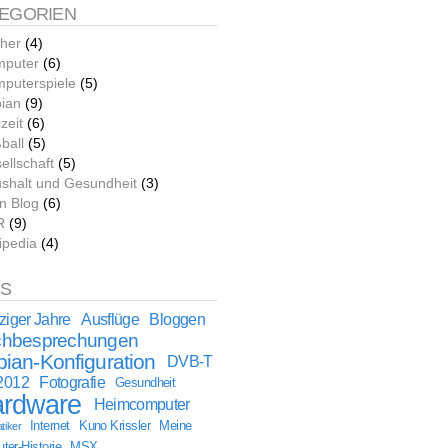
EGORIEN
her
(4)
puter
(6)
puterspiele
(5)
ian
(9)
zeit
(6)
ball
(5)
ellschaft
(5)
shalt und Gesundheit
(3)
n Blog
(6)
R
(9)
ipedia
(4)
GS
ziger Jahre
Ausflüge
Bloggen
hbesprechungen
ian-Konfiguration
DVB-T
2012
Fotografie
Gesundheit
rdware
Heimcomputer
Internet
Kuno Krissler
Meine
tiker
er-Historie
MSX