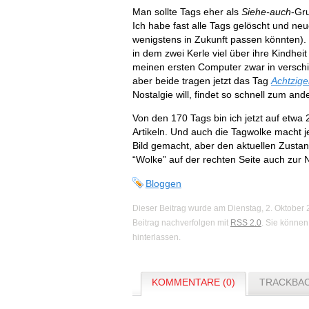
Man sollte Tags eher als
Siehe-auch
-Gru
Ich habe fast alle Tags gelöscht und neu
wenigstens in Zukunft passen könnten). 
in dem zwei Kerle viel über ihre Kindhei
meinen ersten Computer zwar in verschi
aber beide tragen jetzt das Tag
Achtzige
Nostalgie will, findet so schnell zum and
Von den 170 Tags bin ich jetzt auf etwa
Artikeln. Und auch die Tagwolke macht j
Bild gemacht, aber den aktuellen Zustan
“Wolke” auf der rechten Seite auch zur Na
Bloggen
Dieser Beitrag wurde am Dienstag, 2. Oktober
Beitrag nachverfolgen mit
RSS 2.0
. Sie könne
hinterlassen.
KOMMENTARE (0)
TRACKBAC