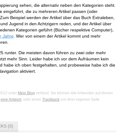
ppierung sehen, die alternativ neben den Kategorien steht.
e eingeführt, die zu mehreren Artikel passen (oder
Zum Beispiel werden der Artikel über das Buch Extraleben,
t und Jugend in den Achtzigern reden, und der Artikel über
edenen Kategorien geführt (Bücher respektive Computer),
r Jahre
. Wer von einem der Artikel kommt und mehr
eren.
 25 runter. Die meisten davon führen zu zwei oder mehr
etzt mehr Sinn. Leider habe ich vor dem Aufräumen kein
d habe ich oben festgehalten, und probeweise habe ich die
vigation aktiviert.
 2012 unter
Mein Blog
verfasst. Sie können alle Antworten auf diesen
n
eine Antwort
, oder einen
Trackback
von Ihrer eigenen Seite
KS (0)