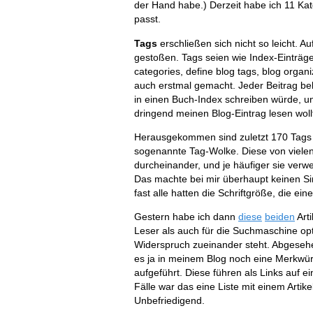
der Hand habe.) Derzeit habe ich 11 Kat
passt.
Tags
erschließen sich nicht so leicht. A
gestoßen. Tags seien wie Index-Einträge
categories, define blog tags, blog organ
auch erstmal gemacht. Jeder Beitrag be
in einen Buch-Index schreiben würde,
dringend meinen Blog-Eintrag lesen woll
Herausgekommen sind zuletzt 170 Tags f
sogenannte Tag-Wolke. Diese von vielen
durcheinander, und je häufiger sie verwe
Das machte bei mir überhaupt keinen Sin
fast alle hatten die Schriftgröße, die ei
Gestern habe ich dann
diese
beiden
Arti
Leser als auch für die Suchmaschine opt
Widerspruch zueinander steht. Abgesehen
es ja in meinem Blog noch eine Merkwürd
aufgeführt. Diese führen als Links auf ei
Fälle war das eine Liste mit einem Arti
Unbefriedigend.