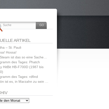
UELLE ARTIKEL
tha – St. Pauli
sa! Hossa!
 Steam ist das so eine Sache…
gramm des Tages: Phatch
y HitBit HB-F700D (1987 bis
0)
gramm des Tages: rdfind
ön ist es, in Marzahn zu sein …
HIV