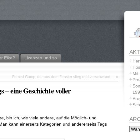
AKT
r Eike?
Lizenzen und so
Her
Hos
Mit
Forrest Gump, der aus dem Fenster stieg und verschwand …
»
Pro
Son
 – eine Geschichte voller
199
Pro
Sch
, bin ich, wie viele andere, auf die Möglich- und
ARC
Man kann einerseits Kategorien und andererseits Tags