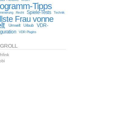
rogramm-Tipps
Spiele-Tests
ammierung
Recht
Technik
llste Frau vonne
lt
VDR-
Umwelt
Urlaub
guration
VDR-Plugins
OGROLL
hfink
obi