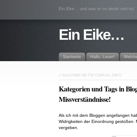
Ein Eike… und was er so denkt und tut.
Ein Eike…
Startseite
Hallo, Leser!
Welche
«
Sony HitBit HB-75P (1984 bis 1987)
Kategorien und Tags in Blogs
Missverständnisse!
Als ich mit dem Bloggen angefangen habe
Widrigkeiten der Einordnung gestoßen. 
vergeben.